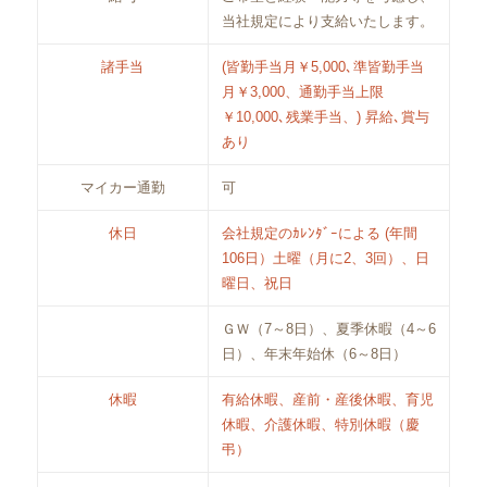
当社規定により支給いたします。
諸手当
(皆勤手当月￥5,000､準皆勤手当
月￥3,000、通勤手当上限
￥10,000､残業手当、) 昇給､賞与
あり
マイカー通勤
可
休日
会社規定のｶﾚﾝﾀﾞｰによる (年間
106日）土曜（月に2、3回）、日
曜日、祝日
ＧＷ（7～8日）、夏季休暇（4～6
日）、年末年始休（6～8日）
休暇
有給休暇、産前・産後休暇、育児
休暇、介護休暇、特別休暇（慶
弔）