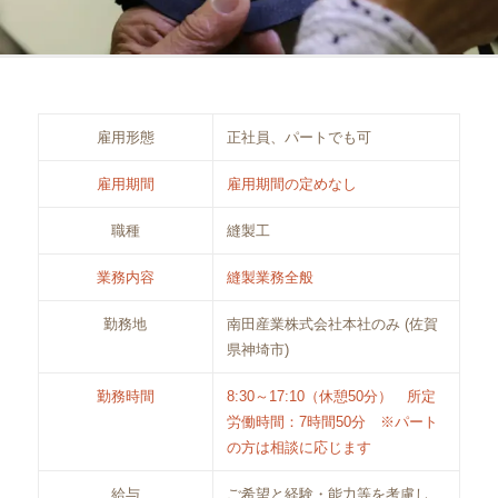
雇用形態
正社員、パートでも可
雇用期間
雇用期間の定めなし
職種
縫製工
業務内容
縫製業務全般
勤務地
南田産業株式会社本社のみ (佐賀
県神埼市)
勤務時間
8:30～17:10（休憩50分） 所定
労働時間：7時間50分 ※パート
の方は相談に応じます
給与
ご希望と経験・能力等を考慮し、