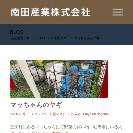
BLOG
現在位置:
ホーム
/
BLOG
/
社長の休日
/
マッちゃんのヤギ
マッちゃんのヤギ
/
/
2021年9月5日
カテゴリ:
社長の休日
作成者:
Tsuyoshi Nagatani
三瀬村にあるマッちゃんにて野菜の買い物、駐車場にいる人