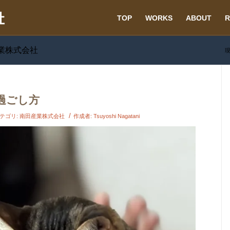
TOP
WORKS
ABOUT
R
産業株式会社
現
過ごし方
/
テゴリ:
南田産業株式会社
作成者:
Tsuyoshi Nagatani