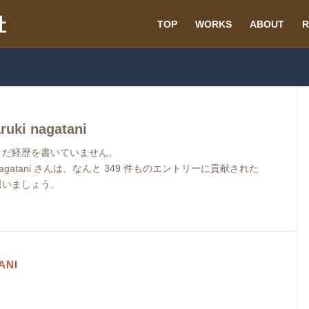
TOP
WORKS
ABOUT
R
ruki nagatani
まだ経歴を書いていません。
agatani
さんは、なんと 349 件ものエントリーに貢献された
思いましょう。
ANI