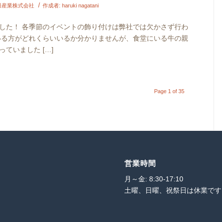
/
田産業株式会社
作成者:
haruki nagatani
した！ 各季節のイベントの飾り付けは弊社では欠かさず行わ
いる方がどれくらいいるか分かりませんが、食堂にいる牛の親
ていました […]
Page 1 of 35
営業時間
月～金: 8:30-17:10
土曜、日曜、祝祭日は休業です