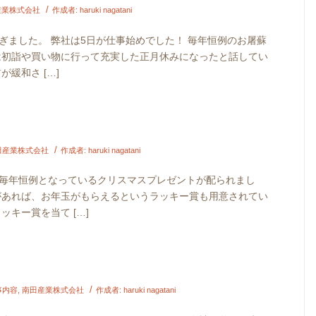
/
産業株式会社
作成者:
haruki nagatani
ぎました。 弊社は5日が仕事始めでした！ 毎年恒例のお屠蘇
は初詣や買い物に行って充実した正月休みになったと話してい
緩和さ […]
/
田産業株式会社
作成者:
haruki nagatani
毎年恒例となっているクリスマスプレゼントが配られまし
があれば、お年玉がもらえるというラッキー賞も用意されてい
ッキー賞を当て […]
/
事内容
,
南田産業株式会社
作成者:
haruki nagatani