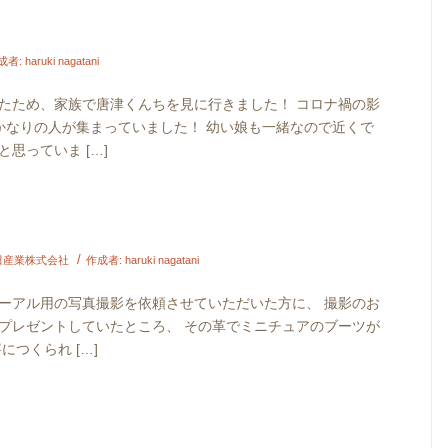
成者:
haruki nagatani
たため、家族で唐津くんちを見に行きました！ コロナ禍の影
かなりの人が集まっていました！ 幼い娘も一緒なので近くで
思っていま […]
/
田産業株式会社
作成者:
haruki nagatani
ーアル用の写真撮影を依頼させていただいた方に、 撮影のお
プレゼントしていたところ、 その革でミニチュアのブーツが
つくられ […]