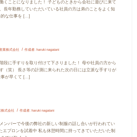
働くことになりました！ 子どものときから会社に遊びに来て
や、長年勤務していただいている社員の方は弟のことをよく知
な仕事を […]
/
産業株式会社
作成者:
haruki nagatani
階段に手すりを取り付けて下さりました！ 母や社員の方から
す（笑） 長さ等の計測に来られた次の日には立派な手すりが
が早くて […]
/
業株式会社
作成者:
haruki nagatani
メンバーで今後の弊社の新しい制服の話し合いが行われてい
ったエプロンを試着中 私も休憩時間に持ってきていただいた制