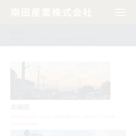
BLOG
現在位置:
ホーム
/
BLOG
/
南田産業株式会社
/
未確認
未確認
/
/
2022年11月27日
カテゴリ:
南田産業株式会社
,
社長の休日
作成者:
Tsuyoshi Nagatani