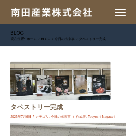
BLOG
現在位置:
ホーム
/
BLOG
/
今日の出来事
/
タペストリー完成
タペストリー完成
/
/
2023年7月6日
カテゴリ:
今日の出来事
作成者:
Tsuyoshi Nagatani