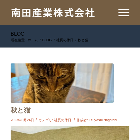
BLOG
現在位置:
ホーム
/
BLOG
/
社長の休日
/
秋と猫
秋と猫
/
/
2023年9月24日
カテゴリ:
社長の休日
作成者:
Tsuyoshi Nagatani