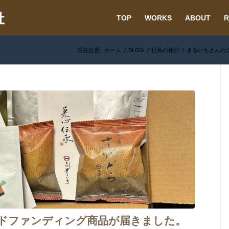
TOP
WORKS
ABOUT
R
現在位置:
ホーム
/
BLOG
/
社長の休日
/
まるいちさんのク
ドファンディング商品が届きました。