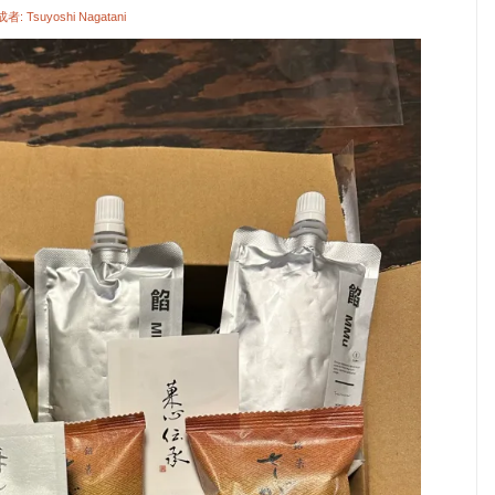
成者:
Tsuyoshi Nagatani