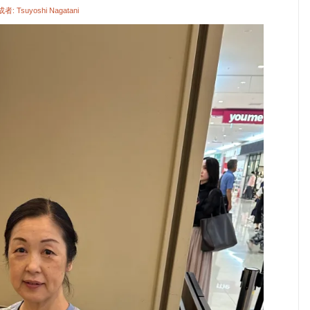
成者:
Tsuyoshi Nagatani