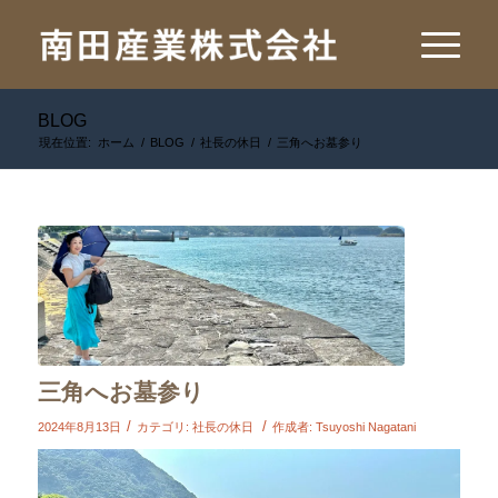
BLOG
現在位置:
ホーム
/
BLOG
/
社長の休日
/
三角へお墓参り
三角へお墓参り
/
/
2024年8月13日
カテゴリ:
社長の休日
作成者:
Tsuyoshi Nagatani