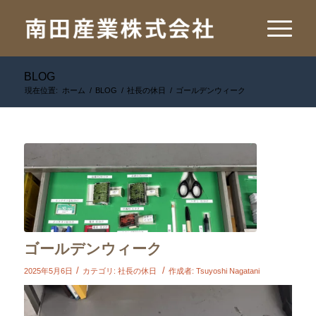
BLOG
現在位置:
ホーム
/
BLOG
/
社長の休日
/
ゴールデンウィーク
ゴールデンウィーク
/
/
2025年5月6日
カテゴリ:
社長の休日
作成者:
Tsuyoshi Nagatani