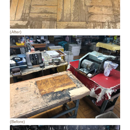
(After)
(Before)