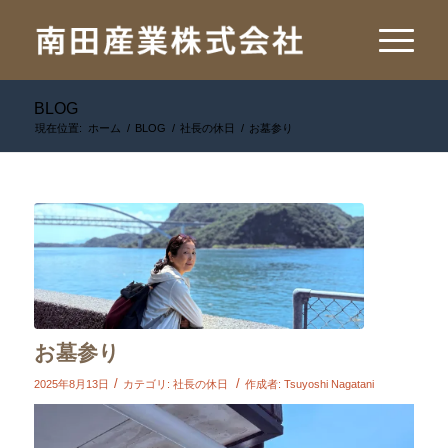
BLOG
現在位置:
ホーム
/
BLOG
/
社長の休日
/
お墓参り
お墓参り
/
/
2025年8月13日
カテゴリ:
社長の休日
作成者:
Tsuyoshi Nagatani