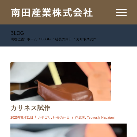
BLOG
現在位置:
ホーム
/
BLOG
/
社長の休日
/
カサネス試作
カサネス試作
/
/
2025年8月31日
カテゴリ:
社長の休日
作成者:
Tsuyoshi Nagatani