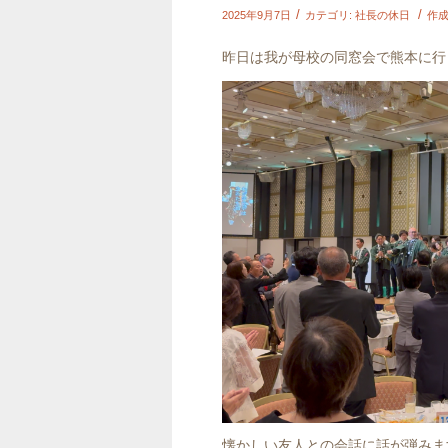
/
/
2025年9月7日
カテゴリ:
社長の休日
作成
昨日は我が母校の同窓会で熊本に行
懐かしい友人との会話に話が弾みま