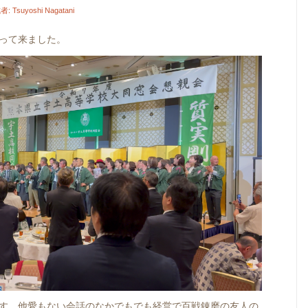
者:
Tsuyoshi Nagatani
って来ました。
す。他愛もない会話のなかでもでも経営で百戦錬磨の友人の