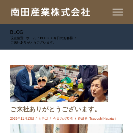
BLOG
現在位置:
ホーム
/
BLOG
/
今日のお客様
/
ご来社ありがとうございます。
ご来社ありがとうございます。
/
/
2025年11月13日
カテゴリ:
今日のお客様
作成者:
Tsuyoshi Nagatani