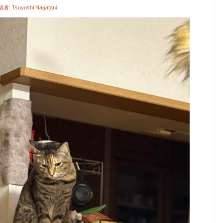
成者:
Tsuyoshi Nagatani