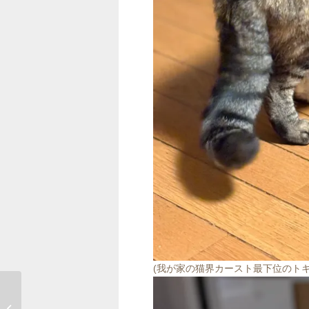
(我が家の猫界カースト最下位のト
九年庵最終日