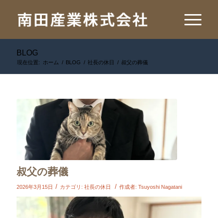
BLOG
現在位置:
ホーム
/
BLOG
/
社長の休日
/
叔父の葬儀
叔父の葬儀
/
/
2026年3月15日
カテゴリ:
社長の休日
作成者:
Tsuyoshi Nagatani