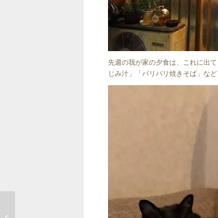
先週の我が家の夕食は、これに出て
じみ汁」「パリパリ焼きそば」など
森林公園