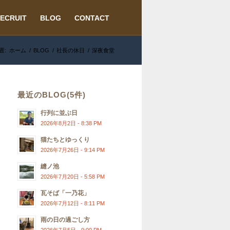
ECRUIT
BLOG
CONTACT
置:
ホーム
/
BLOG
/
社長の休日
/
深夜食堂
最近のBLOG(5件)
行列に並ぶ日
2026年8月2日 - 8:38 PM
猫たちとゆっくり
2026年7月26日 - 9:14 PM
縫ノ池
2026年7月20日 - 5:58 PM
瓦そば「一乃花」
2026年7月12日 - 8:11 PM
雨の日の過ごし方