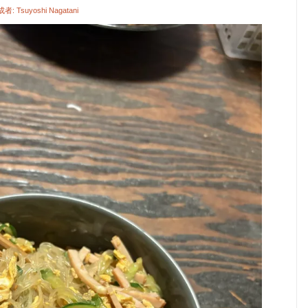
成者:
Tsuyoshi Nagatani