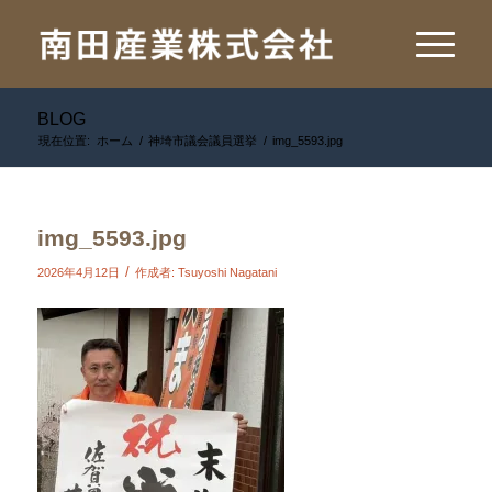
BLOG
現在位置:
ホーム
/
神埼市議会議員選挙
/
img_5593.jpg
img_5593.jpg
/
2026年4月12日
作成者:
Tsuyoshi Nagatani