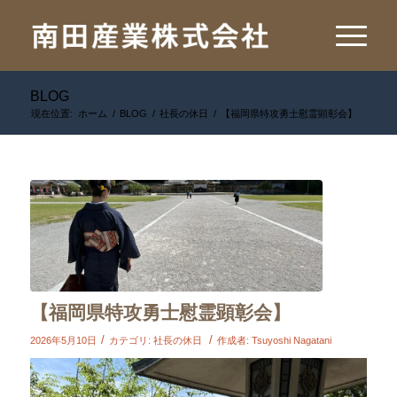
BLOG
現在位置:
ホーム
/
BLOG
/
社長の休日
/
【福岡県特攻勇士慰霊顕彰会】
【福岡県特攻勇士慰霊顕彰会】
/
/
2026年5月10日
カテゴリ:
社長の休日
作成者:
Tsuyoshi Nagatani