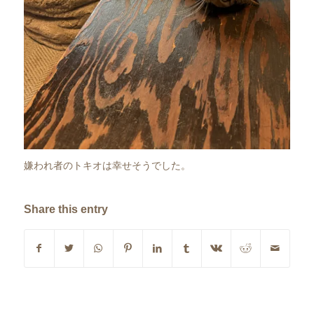
嫌われ者のトキオは幸せそうでした。
Share this entry