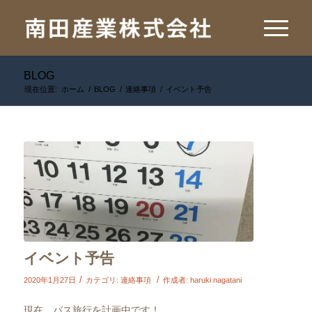
BLOG
現在位置:
ホーム
/
BLOG
/
連絡事項
/
イベント予告
イベント予告
/
/
2020年1月27日
カテゴリ:
連絡事項
作成者:
haruki nagatani
現在、バス旅行を計画中です！