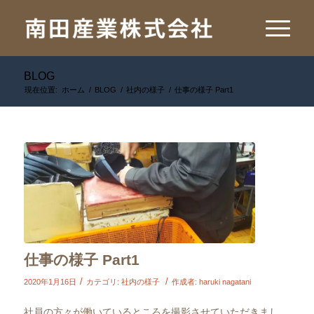
BLOG
現在位置:
ホーム
/
BLOG
/
社内の様子
/
仕事の様子 Part1
仕事の様子 Part1
/
/
2020年1月16日
カテゴリ:
社内の様子
作成者:
haruki nagatani
社員の方々が働いているところを撮影させていただきまし