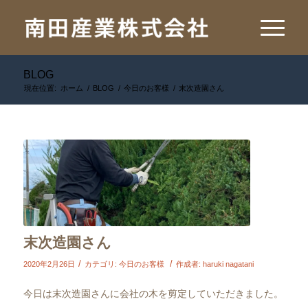
BLOG
現在位置:
ホーム
/
BLOG
/
今日のお客様
/
末次造園さん
末次造園さん
/
/
2020年2月26日
カテゴリ:
今日のお客様
作成者:
haruki nagatani
今日は末次造園さんに会社の木を剪定していただきました。