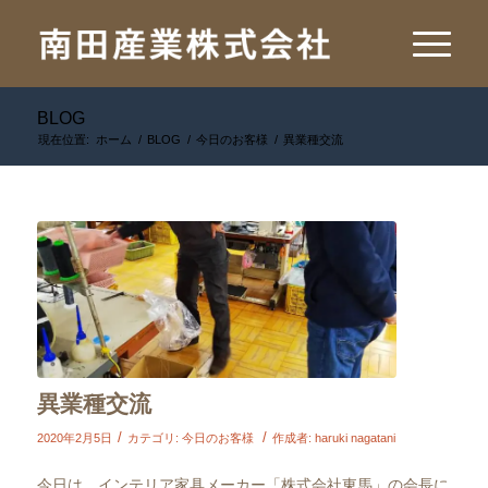
BLOG
現在位置:
ホーム
/
BLOG
/
今日のお客様
/
異業種交流
異業種交流
/
/
2020年2月5日
カテゴリ:
今日のお客様
作成者:
haruki nagatani
今日は、インテリア家具メーカー「株式会社東馬」の会長に