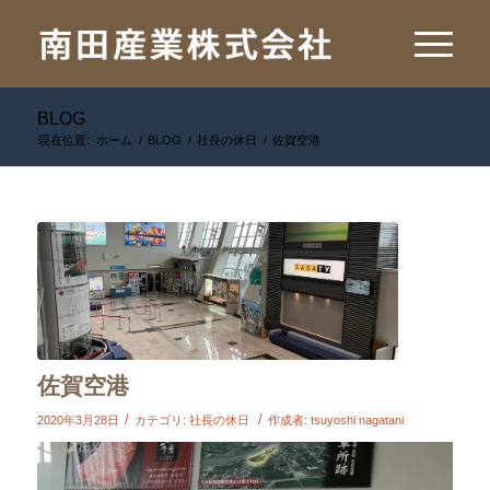
BLOG
現在位置:
ホーム
/
BLOG
/
社長の休日
/
佐賀空港
佐賀空港
/
/
2020年3月28日
カテゴリ:
社長の休日
作成者:
tsuyoshi nagatani