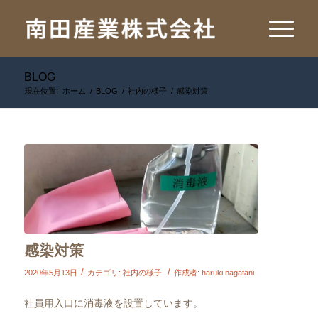
BLOG
現在位置:
ホーム
/
BLOG
/
社内の様子
/
感染対策
感染対策
/
/
2020年5月13日
カテゴリ:
社内の様子
作成者:
haruki nagatani
社員用入口に消毒液を設置しています。