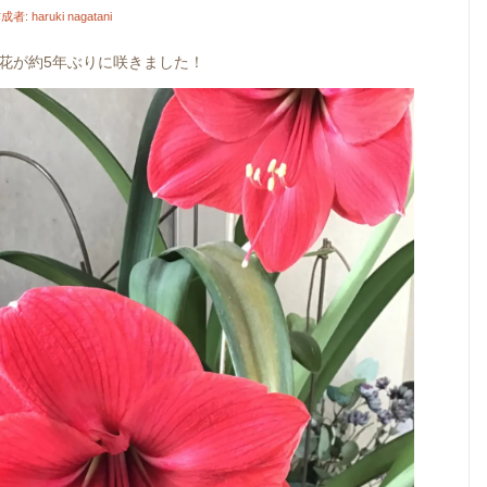
成者:
haruki nagatani
花が約5年ぶりに咲きました！