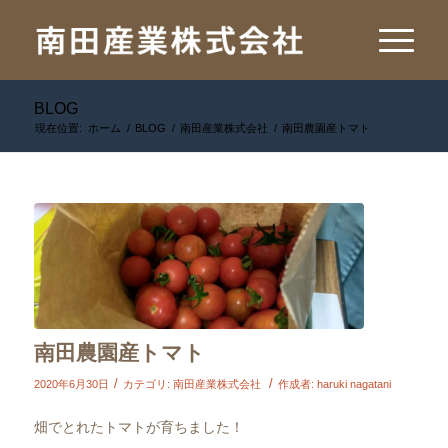
BLOG
現在位置:
ホーム
/
BLOG
/
南田産業株式会社
/
南田農園産トマト
南田農園産トマト
/
/
2020年6月30日
カテゴリ:
南田産業株式会社
作成者:
haruki nagatani
畑でとれたトマトが育ちました！