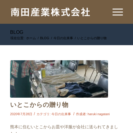
BLOG
現在位置:
ホーム
/
BLOG
/
今日の出来事
/
いとこからの贈り物
いとこからの贈り物
/
/
2020年7月28日
カテゴリ:
今日の出来事
作成者:
haruki nagatani
熊本に住むいとこからお皿や洋服が会社に送られてきまし