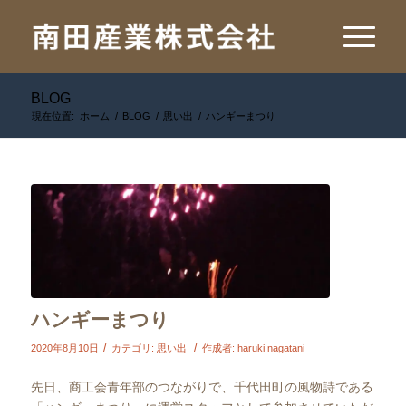
BLOG
現在位置:
ホーム
/
BLOG
/
思い出
/
ハンギーまつり
ハンギーまつり
/
/
2020年8月10日
カテゴリ:
思い出
作成者:
haruki nagatani
先日、商工会青年部のつながりで、千代田町の風物詩である