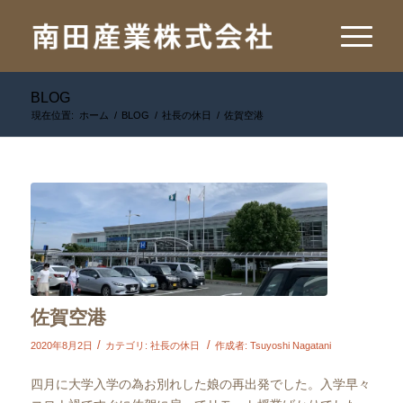
BLOG
現在位置:
ホーム
/
BLOG
/
社長の休日
/
佐賀空港
佐賀空港
/
/
2020年8月2日
カテゴリ:
社長の休日
作成者:
Tsuyoshi Nagatani
四月に大学入学の為お別れした娘の再出発でした。入学早々