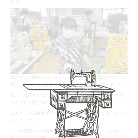
した！
城野さんは弊社のムードメーカーであり、お勤めされていた
頃は、社内のみんなをいつも笑顔にさせてくれていました。
また、城野さんはとてもパワフルな方で、真冬でも半袖のT
シャツ姿で働かれていたのを覚えています。
なんと、今日も炎天下のなかを自転車を漕いでで来られてい
たようです！
コロナ対策のため短時間で帰られましたが、久々にお会いす
ることができて嬉しかったです！