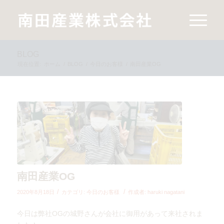
BLOG
現在位置:
ホーム
/
BLOG
/
今日のお客様
/
南田産業OG
南田産業OG
/
/
2020年8月18日
カテゴリ:
今日のお客様
作成者:
haruki nagatani
今日は弊社OGの城野さんが会社に御用があって来社されま