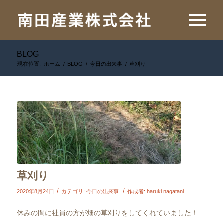
BLOG
現在位置:
ホーム
/
BLOG
/
今日の出来事
/
草刈り
草刈り
/
/
2020年8月24日
カテゴリ:
今日の出来事
作成者:
haruki nagatani
休みの間に社員の方が畑の草刈りをしてくれていました！