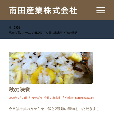
BLOG
現在位置:
ホーム
/
BLOG
/
今日の出来事
/
秋の味覚
秋の味覚
/
/
2020年9月24日
カテゴリ:
今日の出来事
作成者:
haruki nagatani
今日は社員の方から栗ご飯と2種類の漬物をいただきまし