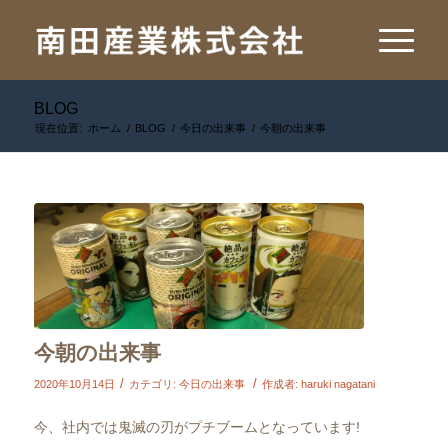
BLOG
現在位置:
ホーム
/
BLOG
/
今日の出来事
/
今朝の出来事
今朝の出来事
/
/
2020年10月14日
カテゴリ:
今日の出来事
作成者:
haruki nagatani
今、社内では鬼滅の刃がプチブームとなっています!