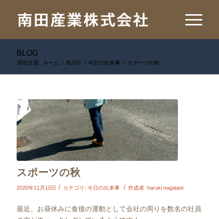
BLOG
現在位置:
ホーム
/
BLOG
/
今日の出来事
/
スポーツの秋
スポーツの秋
/
/
2020年11月10日
カテゴリ:
今日の出来事
作成者:
haruki nagatani
最近、お昼休みに食後の運動として会社の周りを数名の社員