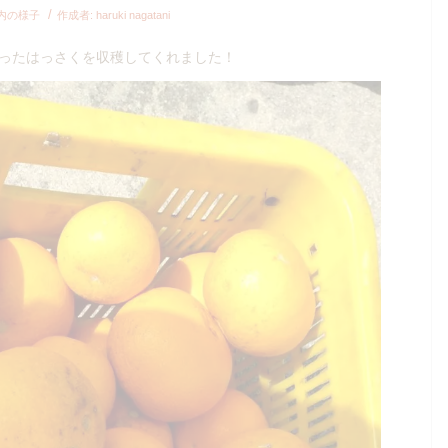
/
内の様子
作成者:
haruki nagatani
ったはっさくを収穫してくれました！