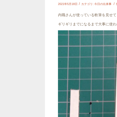
/
/
2021年5月18日
カテゴリ:
今日の出来事
内職さんが使っている軟筆を見せて
ギリギリまでになるまで大事に使わ