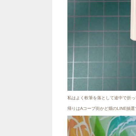
私はよく軟筆を落として途中で折っ
帰りはAコープ街かど畑のLINE