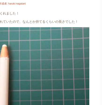
作成者:
haruki nagatani
くれました！
れていたので、なんとか持てるくらいの長さでした！