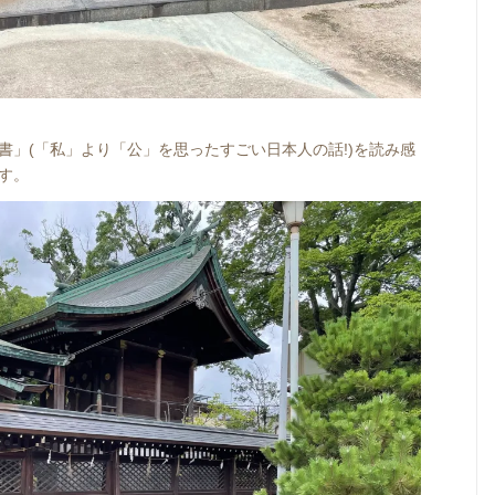
書」(「私」より「公」を思ったすごい日本人の話!)を読み感
す。