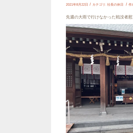
/
/
2021年8月22日
カテゴリ:
社長の休日
作
先週の大雨で行けなかった戦没者慰