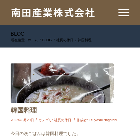
BLOG
現在位置:
ホーム
/
BLOG
/
社長の休日
/
韓国料理
韓国料理
/
/
2022年5月29日
カテゴリ:
社長の休日
作成者:
Tsuyoshi Nagatani
今日の晩ごはんは韓国料理でした。