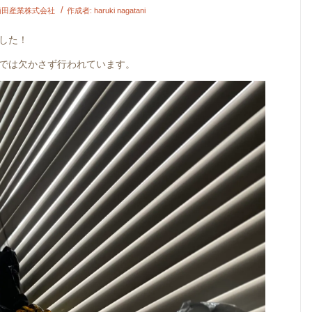
/
南田産業株式会社
作成者:
haruki nagatani
した！
では欠かさず行われています。