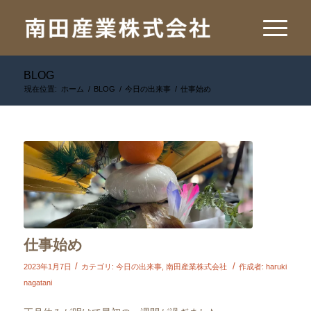
BLOG
現在位置:
ホーム
/
BLOG
/
今日の出来事
/
仕事始め
仕事始め
/
/
2023年1月7日
カテゴリ:
今日の出来事
,
南田産業株式会社
作成者:
haruki
nagatani