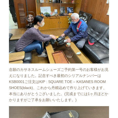
念願のカサネスルームシューズご予約第一号のお客様がお見
えになりました。記念すべき最初のシリアルナンバーは
KSB0001ご注文はKIP : SQUARE TOE – KASANES ROOM
SHOES(black)、これから丹精込めて作り上げていきます、
本当にありがとうございました。(完成までには1ヶ月ほどか
かりますがご了承をお願いいたします。)