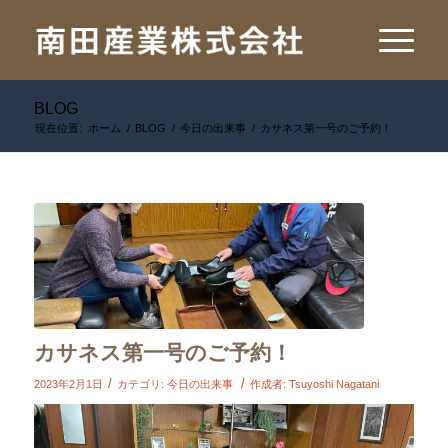
BLOG
現在位置:
ホーム
/
BLOG
/
今日の出来事
/
カサネス第一号のご予約！
カサネス第一号のご予約！
/
/
2023年2月1日
カテゴリ:
今日の出来事
作成者:
Tsuyoshi Nagatani