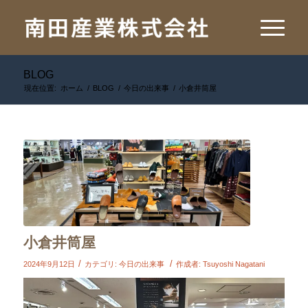
BLOG
現在位置:
ホーム
/
BLOG
/
今日の出来事
/
小倉井筒屋
小倉井筒屋
/
/
2024年9月12日
カテゴリ:
今日の出来事
作成者:
Tsuyoshi Nagatani