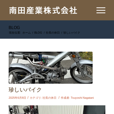
BLOG
現在位置:
ホーム
/
BLOG
/
社長の休日
/
珍しいバイク
珍しいバイク
/
/
2025年6月8日
カテゴリ:
社長の休日
作成者:
Tsuyoshi Nagatani