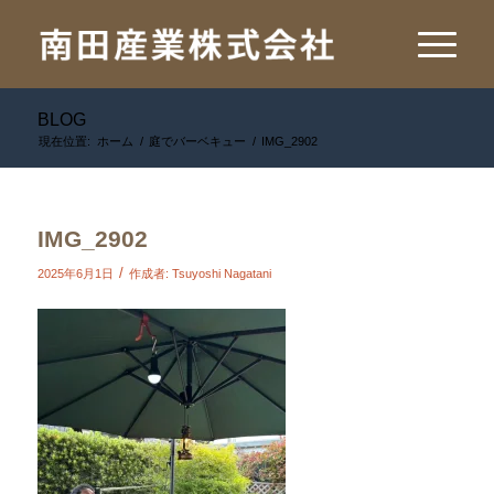
BLOG
現在位置:
ホーム
/
庭でバーベキュー
/
IMG_2902
IMG_2902
/
2025年6月1日
作成者:
Tsuyoshi Nagatani