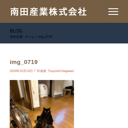
BLOG
現在位置:
ホーム
/
img_0719
img_0719
/
2024年10月14日
作成者:
Tsuyoshi Nagatani