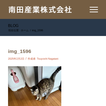
BLOG
現在位置:
ホーム
/
img_1596
img_1596
/
2025年2月2日
作成者:
Tsuyoshi Nagatani