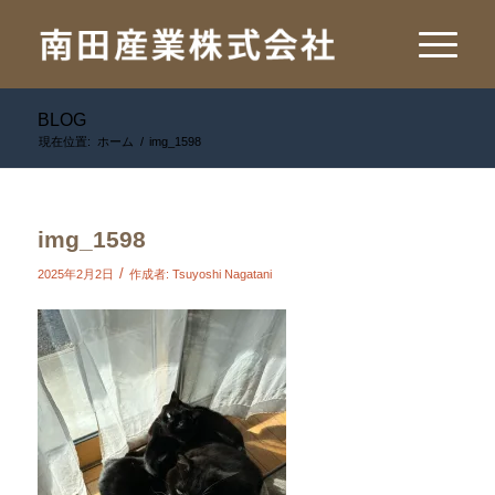
BLOG
現在位置:
ホーム
/
img_1598
img_1598
/
2025年2月2日
作成者:
Tsuyoshi Nagatani